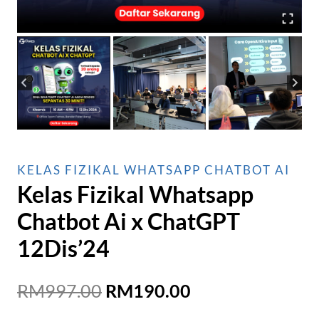
KELAS FIZIKAL WHATSAPP CHATBOT AI
Kelas Fizikal Whatsapp
Chatbot Ai x ChatGPT
12Dis’24
Original
Current
RM
997.00
RM
190.00
price
price