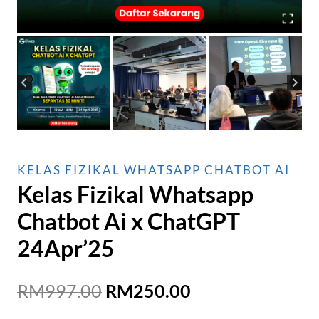
KELAS FIZIKAL WHATSAPP CHATBOT AI
Kelas Fizikal Whatsapp
Chatbot Ai x ChatGPT
24Apr’25
Original
Current
RM
997.00
RM
250.00
price
price