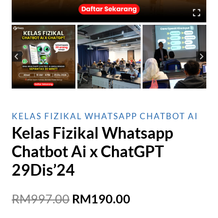
KELAS FIZIKAL WHATSAPP CHATBOT AI
Kelas Fizikal Whatsapp
Chatbot Ai x ChatGPT
29Dis’24
Original
Current
RM
997.00
RM
190.00
price
price